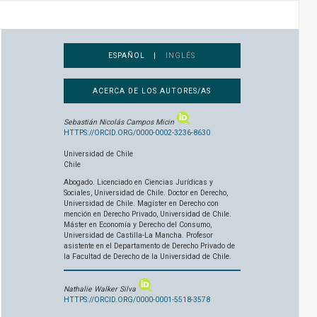
ESPAÑOL |
INGLÉS
ACERCA DE LOS AUTORES/AS
Sebastián Nicolás Campos Micin
HTTPS://ORCID.ORG/0000-0002-3236-8630
Universidad de Chile
Chile
Abogado. Licenciado en Ciencias Jurídicas y
Sociales, Universidad de Chile. Doctor en Derecho,
Universidad de Chile. Magíster en Derecho con
mención en Derecho Privado, Universidad de Chile.
Máster en Economía y Derecho del Consumo,
Universidad de Castilla-La Mancha. Profesor
asistente en el Departamento de Derecho Privado de
la Facultad de Derecho de la Universidad de Chile.
Nathalie Walker Silva
HTTPS://ORCID.ORG/0000-0001-5518-3578