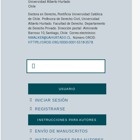
Universidad Alberto Hurtado
Chile
Doctora en Derecho, Pontificia Universidad Católica
de Chile. Profesora de Derecho Civil, Universidad
Alberto Hurtado. Facultad de Derecho. Departamento
de Derecho Privado. Dirección postal: Almirante
Barroso 10, Santiago, Chile. Correo electrónico:
NWALKER@UAHURTADO.CL
. Número ORCID:
HTTPS://ORCID.ORG/0000-0001-5518-3578
.
USUARIO
INICIAR SESIÓN
REGISTRARSE
INSTRUCCIONES PARA AUTORES
ENVÍO DE MANUSCRITOS
INSTRUCCIONES PARA AUTORES