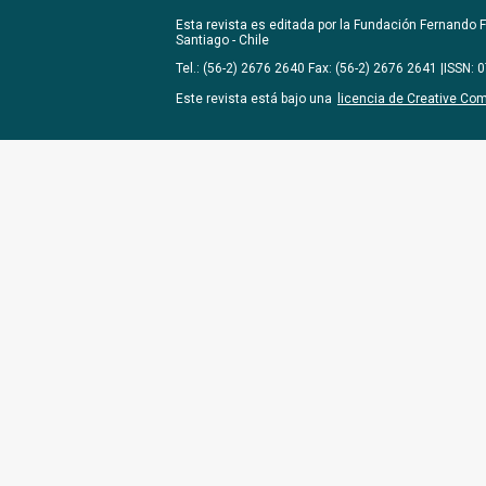
Esta revista es editada por la
Fundación Fernando Fu
Santiago - Chile
Tel.: (56-2) 2676 2640 Fax: (56-2) 2676 2641 |ISSN:
Este revista está bajo una
licencia de Creative Co