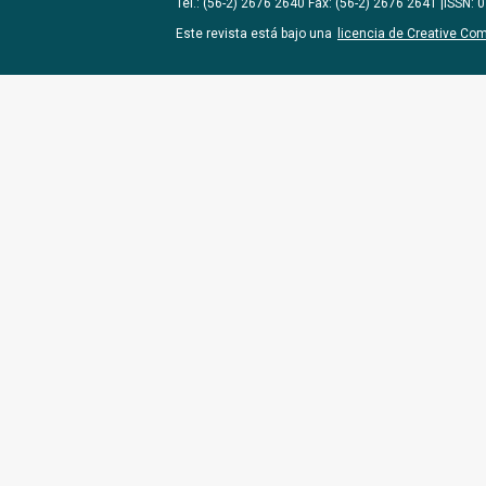
Tel.: (56-2) 2676 2640 Fax: (56-2) 2676 2641 |ISSN:
Este revista está bajo una
licencia de Creative Co