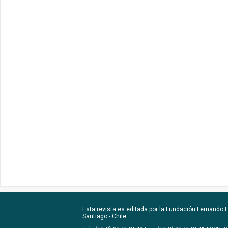
Esta revista es editada por la
Fundación Fernando Fu
Santiago - Chile