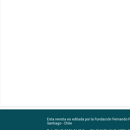
Esta revista es editada por la
Fundación Fernando Fu
Santiago - Chile