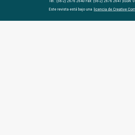
Tel.: (56-2) 2676 2640 Fax: (56-2) 2676 2641 |ISSN:
Este revista está bajo una
licencia de Creative Co