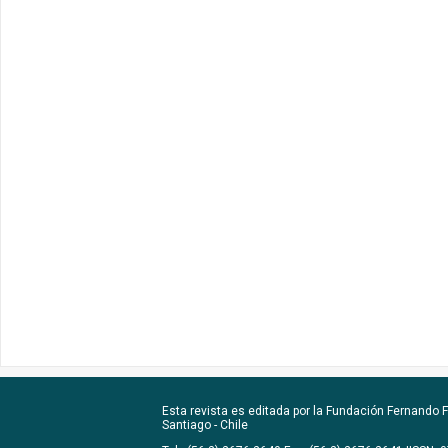
Esta revista es editada por la
Fundación Fernando Fu
Santiago - Chile