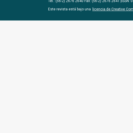
Tel.: (56-2) 2676 2640 Fax: (56-2) 2676 2641 |ISSN:
Este revista está bajo una
licencia de Creative Co