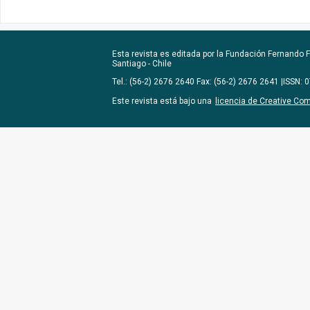
Esta revista es editada por la
Fundación Fernando Fu
Santiago - Chile
Tel.: (56-2) 2676 2640 Fax: (56-2) 2676 2641 |ISSN:
Este revista está bajo una
licencia de Creative Co