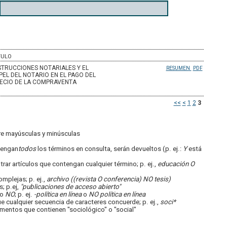
TULO
STRUCCIONES NOTARIALES Y EL
RESUMEN
PDF
PEL DEL NOTARIO EN EL PAGO DEL
ECIO DE LA COMPRAVENTA
<<
<
1
2
3
re mayúsculas y minúsculas
tengan
todos
los términos en consulta, serán devueltos (p. ej.:
Y
está
rar artículos que contengan cualquier término; p. ej.,
educación O
mplejas; p. ej.,
archivo ((revista O conferencia) NO tesis)
; p.ej,
"publicaciones de acceso abierto"
o
NO
; p. ej.
-política en línea
o
NO política en línea
cualquier secuencia de caracteres concuerde; p. ej.,
soci*
entos que contienen "sociológico" o "social"