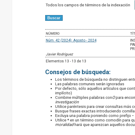
Todos los campos de términos de la indexación
NÚMERO
TÍ
Núm. 42 (2024): Agosto - 2024
IN
PA
PR
Javier Rodríguez
Elementos 13 - 13 de 13
Consejos de búsqueda:
Los términos de búsqueda no distinguen ent
Las palabras comunes serán ignoradas
Por defecto, sólo aquellos artículos que con
implícito)
Combine múltiples palabras con
O
para encont
investigación
Utilice paréntesis para crear consultas más co
Busque frases exactas introduciendo comillas
Excluya una palabra poniendo como prefijo
-
Utilice
*
en un término como comodín para que 
moralidad
hará que aparezcan aquellos docum