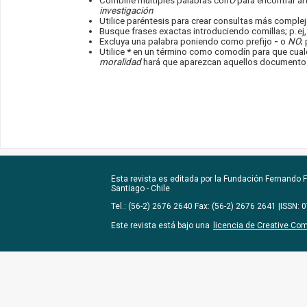
Combine múltiples palabras con
O
para encontrar art
investigación
Utilice paréntesis para crear consultas más compleja
Busque frases exactas introduciendo comillas; p.ej
Excluya una palabra poniendo como prefijo
-
o
NO
;
Utilice
*
en un término como comodín para que cualqu
moralidad
hará que aparezcan aquellos documentos 
Esta revista es editada por la
Fundación Fernando Fu
Santiago - Chile
Tel.: (56-2) 2676 2640 Fax: (56-2) 2676 2641 |ISSN:
Este revista está bajo una
licencia de Creative Co