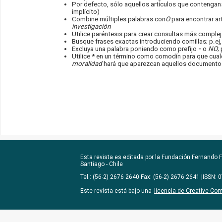
Por defecto, sólo aquellos artículos que contengan
implícito)
Combine múltiples palabras con
O
para encontrar art
investigación
Utilice paréntesis para crear consultas más compleja
Busque frases exactas introduciendo comillas; p.ej
Excluya una palabra poniendo como prefijo
-
o
NO
;
Utilice
*
en un término como comodín para que cualqu
moralidad
hará que aparezcan aquellos documentos 
Esta revista es editada por la
Fundación Fernando Fu
Santiago - Chile
Tel.: (56-2) 2676 2640 Fax: (56-2) 2676 2641 |ISSN:
Este revista está bajo una
licencia de Creative Co