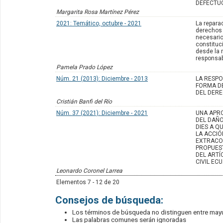
DEFECTU
Margarita Rosa Martínez Pérez
2021: Temático, octubre - 2021
La repara
derechos
necesario
constituc
desde la 
responsabi
Pamela Prado López
Núm. 21 (2013): Diciembre - 2013
LA RESPO
FORMA DE
DEL DERE
Cristián Banfi del Río
Núm. 37 (2021): Diciembre - 2021
UNA APR
DEL DAÑO
DIES A Q
LA ACCIÓ
EXTRACO
PROPUES
DEL ARTÍ
CIVIL EC
Leonardo Coronel Larrea
Elementos 7 - 12 de 20
Consejos de búsqueda:
Los términos de búsqueda no distinguen entre may
Las palabras comunes serán ignoradas