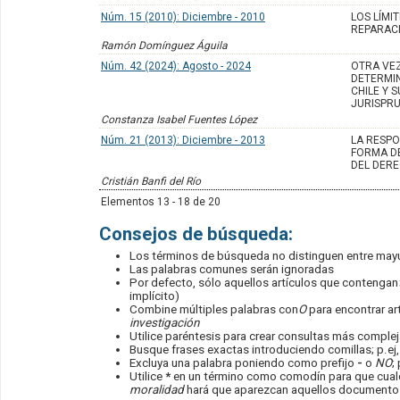
Núm. 15 (2010): Diciembre - 2010
LOS LÍMIT
REPARAC
Ramón Domínguez Águila
Núm. 42 (2024): Agosto - 2024
OTRA VEZ
DETERMI
CHILE Y 
JURISPR
Constanza Isabel Fuentes López
Núm. 21 (2013): Diciembre - 2013
LA RESPO
FORMA DE
DEL DERE
Cristián Banfi del Río
Elementos 13 - 18 de 20
Consejos de búsqueda:
Los términos de búsqueda no distinguen entre may
Las palabras comunes serán ignoradas
Por defecto, sólo aquellos artículos que contengan
implícito)
Combine múltiples palabras con
O
para encontrar art
investigación
Utilice paréntesis para crear consultas más compleja
Busque frases exactas introduciendo comillas; p.ej
Excluya una palabra poniendo como prefijo
-
o
NO
;
Utilice
*
en un término como comodín para que cualqu
moralidad
hará que aparezcan aquellos documentos 