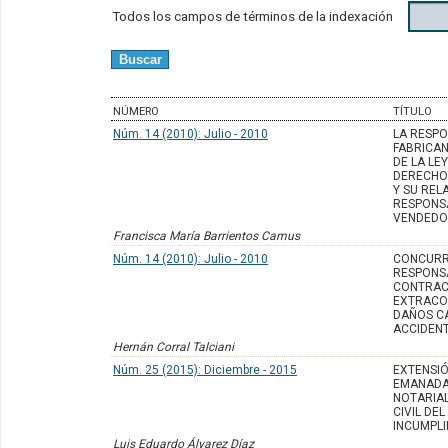
Todos los campos de términos de la indexación
NÚMERO
TÍTULO
Núm. 14 (2010): Julio - 2010
LA RESPO
FABRICAN
DE LA LE
DERECHO
Y SU REL
RESPONSA
VENDED
Francisca María Barrientos Camus
Núm. 14 (2010): Julio - 2010
CONCURR
RESPONSA
CONTRAC
EXTRACO
DAÑOS C
ACCIDEN
Hernán Corral Talciani
Núm. 25 (2015): Diciembre - 2015
EXTENSIÓ
EMANADA
NOTARIAL
CIVIL DE
INCUMPL
Luis Eduardo Álvarez Díaz