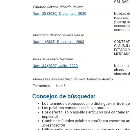
OBLIGACI
Eduardo Reveco, Ricardo Reveco
Núm. 35 (2020): Diciembre - 2020
Nulidad d
reservas
y comprav
consumid
comercial
Macarena Díaz de Valdés Haase
Núm. 1 (2003): Diciembre - 2003
CONTRAT
CLÁUSULA
ESTADO Y
MERCAD
Iñigo de la Maza Gazmuri
Núm. 34 (2020): Julio - 2020
Notas sob
abusivas 
síntesis 
María Elisa Morales Ortiz, Pamela Mendoza Alonzo
Elementos 1 - 6 de 6
Consejos de búsqueda:
Los términos de búsqueda no distinguen entre may
Las palabras comunes serán ignoradas
Por defecto, sólo aquellos artículos que contengan
implícito)
Combine múltiples palabras con
O
para encontrar art
investigación
Utilice paréntesis para crear consultas más compleja