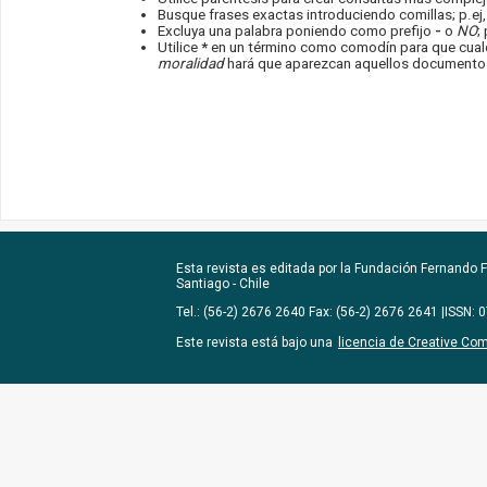
Busque frases exactas introduciendo comillas; p.ej
Excluya una palabra poniendo como prefijo
-
o
NO
;
Utilice
*
en un término como comodín para que cualqu
moralidad
hará que aparezcan aquellos documentos 
Esta revista es editada por la
Fundación Fernando Fu
Santiago - Chile
Tel.: (56-2) 2676 2640 Fax: (56-2) 2676 2641 |ISSN:
Este revista está bajo una
licencia de Creative Co