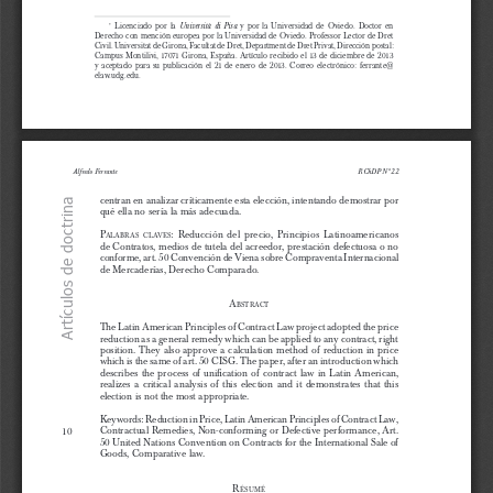
 Licenciado por la 
 y por la Universidad de Oviedo. Doctor en 
Università di Pisa
*
Derecho con mención europea por la Universidad de Oviedo. Professor Lector de Dret 
Civil. Universitat de Girona, Facultat de Dret, Department de Dret Privat, Dirección postal: 
Campus Montilivi, 17071 Girona, España. Artículo recibido el 13 de diciembre de 2013 
y aceptado para su publicación el 21 de enero de 2013. Correo electrónico: 
ferrante@
elaw.udg.edu
.
Revista Fueyo 22 final.indd   9
18-07-14   23:44
Alfredo Ferrante
RChDP Nº 22
centran en analizar críticamente esta elección, intentando demostrar por 
Artículos de doctrina
qué ella no sería la más adecuada.
p
:
 Reducción del precio, Principios Latinoamericanos 
alabra
S
clav
ES
de Contratos, medios de tutela del acreedor, prestación defectuosa o no 
conforme, art. 50 Convención de Viena sobre Compraventa Internacional 
de Mercaderías, Derecho Comparado.
a
b
S
tract
The Latin American Principles of Contract Law project adopted the price 
reduction as a general remedy which can be applied to any contract, right 
position. They also approve a calculation method of reduction in price 
which is the same of art. 50 CISG. The paper, after an introduction which 
describes the process of unification of contract law in Latin American, 
realizes a critical analysis of this election and it demonstrates that this 
election is not the most appropriate.
Keywords: Reduction in Price, Latin American Principles of Contract Law, 
Contractual Remedies, Non-conforming or Defective performance, Art. 
10
50 United Nations Convention on Contracts for the International Sale of 
Goods, Comparative law.
r
é
S
umé