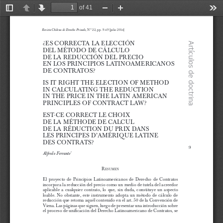
of 41
Toggle
Previous
Next
Zoom
Zoom
Too
Sidebar
Out
In
J
 2014
¿E
, Nº 22, pp. 9-49 [julio 2014]
...
Revista Chilena de Derecho Privado
ulio
s
corr
E
cta
la
E
l
E
cción
d
E
l
método
d
E
cálculo
d
E
la
r
E
ducción
d
E
l
pr
E
cio
¿ES CORRECTA LA ELECCIÓN
Artículos de doctrina
DEL MÉTODO DE CÁLCULO
DE LA REDUCCIÓN DEL PRECIO
EN LOS PRINCIPIOS LATINOAMERICANOS 
DE CONTRATOS?
IS IT RIGHT THE ELECTION OF METHOD
IN CALCULATING THE REDUCTION
IN THE PRICE IN THE LATIN AMERICAN 
PRINCIPLES OF CONTRACT LAW?
EST-CE CORRECT LE CHOIX
DE LA MÉTHODE DE CALCUL
DE LA RÉDUCTION DU PRIX DANS
LES PRINCIPES D’AMÉRIQUE LATINE
DES CONTRATS?
9
Alfredo Ferrante
*
r
ES
um
E
n
El proyecto de Principios Latinoamericanos de Derecho de Contratos 
incorpora la reducción del precio como un medio de tutela del acreedor 
aplicable a cualquier contrato, lo que, sin duda, constituye un aspecto 
loable. No obstante, este instrumento adopta un método de cálculo de 
reducción que retoma aquél contenido en el art. 50 de la Convención de 
Viena. Las páginas que siguen, luego de presentar una introducción sobre 
el proceso de unificación del Derecho Latinoamericano de Contratos, se 