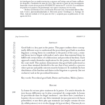
de Antofagasta por su amable invitación a exponer este trabajo ante un atento auditorio 
de abogados, a mediados de junio de 2013. Este artículo es parte de una investigación 
financiada a través de un proyecto FONDECYT iniciación N° 11121293: Los estándares 
de prueba en la justicia civil patrimonial, cuyo apoyo reconozco en esta nota.
 Profesor de Derecho Civil y de Derecho Procesal Civil, Universidad Alberto Hur
-
**
jlarrouc@uahurtado.cl.
tado. Correo: 
 Dirección postal: Cienfuegos 41, Santiago de 
Chi
le. Artículo recibido el 25 de junio de 2013 y aceptado para su publicación el 8 de 
agosto de 2013.
Revista Fueyo 21.indd   259
15-01-14   9:50
Jorge Larroucau Torres
RChDP Nº 21
a
Artículos de doctrina
b
S
tract
Good faith is a key part in the justice. This paper outlines three concep
-
tually different ways to understand the procedural good faith in modern 
litigation: a strong thesis (to contribute to the justice of the case), a mini
-
mal thesis (not to litigate with malice) and a more than minimal thesis (to 
fulfill with certain duties of collaboration and procedural burdens). Each 
approach entails dissimilar implications for the parties, third parties and 
the court itself. This analysis demonstrates that good faith understood as 
a more than minimal threshold is the one that is best suited to a process 
where private and public interests must be balanced. To establish the best 
distribution of the burdens and duties in the litigation is a priority (but not 
exclusive) task in the procedural literature.
Key words: Procedural good faith, Duties and burdens, Malice, Justice.
r
é
S
umé
La bonne foi est une pièce maîtresse de la justice. Cet article ébauche de 
260
trois façons différentes sur le plan conceptuel de comprendre la bonne 
foi procédurale dans les litiges modernes : une thèse forte (contribuer à 
la justice du cas concret), une thèse minimale (ne pas poursuivre de façon 
préméditée) et une thèse plus que minimale (accomplir certains devoirs 
de collaboration et vis-à-vis des charges de la procédure). Chacune de ces 