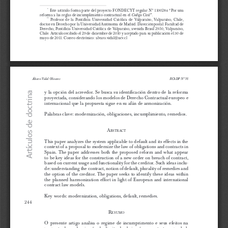
 Este artículo forma parte del proyecto FONDECYT regular Nº 1100284 “Por una 
 *
reforma a las reglas de incumplimiento contractual en el 
Código Civil”.
  Profesor  de  la  Pontificia  Universidad  Católica  de 
v
alparaíso, 
v
alparaíso,  Chile, 
**
doctor en Derecho por la Universidad Autónoma de Madrid. Dirección postal: Facultad de 
Derecho, Pontificia Universidad Católica de 
v
alparaíso, avenida Brasil 2950, 
v
alparaíso, 
Chile. Artículo recibido el 29 de diciembre de 2010 y aceptado para su publicación el 30 de 
mayo de 2011. Correo electrónico: alvaro.vidal@ucv.cl
Revista Fueyo final con arreglos 16.indd   243
18/7/11   11:45:06
Álvaro Vidal Olivares
RChDP Nº 16
y la opción del acreedor. Se busca su identificación dentro de la reforma 
Artículos de doctrina
proyectada, considerando los modelos de Derecho Contractual europeo e 
internacional que la propuesta sigue en su afán de armonización. 
Palabras clave
: 
modernización, obligaciones, incumplimiento, remedios.
a
b
S
t r a c t
This paper analyzes the system applicable to default and its effects in the 
context of a proposal to modernize the law of obligations and contracts in 
Spain. The paper addresses both the proposed reform and what appear 
to be key ideas for the construction of a new order on breach of contract, 
based on current usage and functionality for the creditor. Such ideas inclu
-
de: understanding the contract, notion of default, plurality of remedies and 
the option of the creditor. The paper seeks to identify these ideas within 
the planned harmonization effort in light of European and international 
contract law models. 
Key words: modernization, obligations, default, remedies.
244
r
E  S
u  m  o
O  presente  artigo  analisa  o  regime  de  incumprimento  e  seus  efeitos  na 