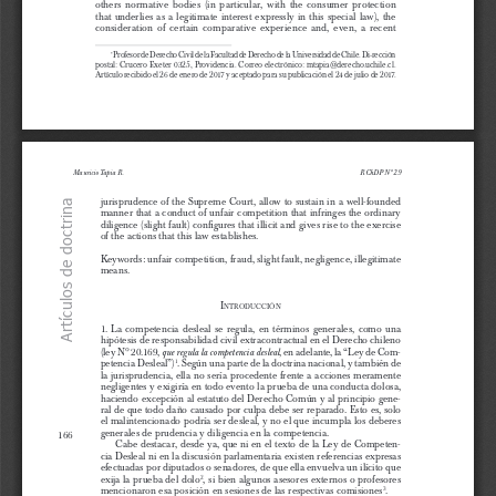
others normative bodies (in particular, with the consumer protection 
that underlies as a legitimate interest expressly in this special law), the 
consideration of certain comparative experience and, even, a recent 
 Profesor de Derecho Civil de la Facultad de Derecho de la Universidad de Chile. Di
-rección 
*
postal: Crucero Exeter 0325, Providencia. Correo electrónico: mtapia@derecho.uchile.cl.
Artículo recibido el 26 de enero de 2017 y aceptado para su publicación el 24 de julio de 2017.
Revista Fueyo 29 arreglada 080118.indd   165
08-01-18   11:12
Mauricio Tapia R.
RChDP Nº 29
jurisprudence of the Supreme Court, allow to sustain in a well-founded 
Artículos de doctrina
manner that a conduct of unfair competition that infringes the ordinary 
diligence (slight fault) configures that illicit and gives rise to the exercise 
of the actions that this law establishes.
Keywords: unfair competition, fraud, slight fault, negligence, illegitimate 
means.
i
ntro
D
ucción
1. La competencia desleal se regula, en términos generales, como una 
hipótesis de responsabilidad civil extracontractual en el Derecho chileno 
(ley Nº 20.169, 
, en adelante, la “Ley de Com
-
que regula la competencia desleal
petencia Desleal”)
. Según una parte de la doctrina nacional, y también de 
1
la jurisprudencia, ella no sería procedente frente a acciones meramente 
negligentes y exigiría en todo evento la prueba de una conducta dolosa, 
haciendo excepción al estatuto del Derecho Común y al principio gene
-
ral de que todo daño causado por culpa debe ser reparado. Esto es, solo 
el malintencionado podría ser desleal, y no el que incumpla los deberes 
generales de prudencia y diligencia en la competencia.
166
Cabe destacar, desde ya, que ni en el texto de la Ley de Competen
-
cia Desleal ni en la discusión parlamentaria existen referencias expresas 
efectuadas por diputados o senadores, de que ella envuelva un ilícito que 
exija la prueba del dolo
, si bien algunos asesores externos o profesores 
2
mencionaron esa posición en sesiones de las respectivas comisiones
.
3