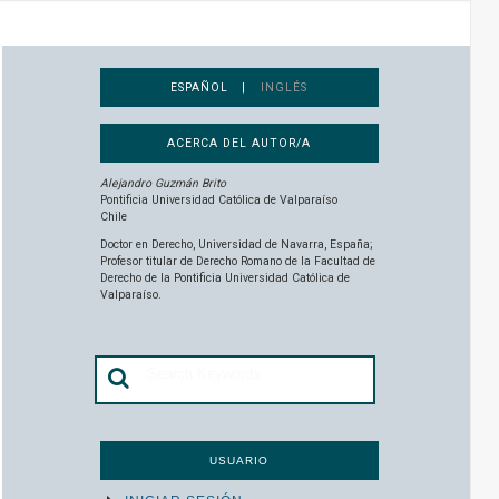
ESPAÑOL |
INGLÉS
ACERCA DEL AUTOR/A
Alejandro Guzmán Brito
Pontificia Universidad Católica de Valparaíso
Chile
Doctor en Derecho, Universidad de Navarra, España;
Profesor titular de Derecho Romano de la Facultad de
Derecho de la Pontificia Universidad Católica de
Valparaíso.
USUARIO