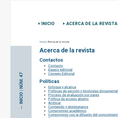
REVISTA CHILENA DE D
INICIO
ACERCA DE LA REVISTA
CONTACTO
Inicio
| Acerca de la revista
Acerca de la revista
Contactos
Contacto
Equipo editorial
Consejo Editorial
INICIO | NÚM. 47
Políticas
Enfoque y alcance
Políticas de sección y tipologías documenta
Proceso de evaluación por pares
Política de acceso abierto
Archivar
─
Contenido y destinatarios
Compromiso académico
Compromiso con la difusión del conocimient