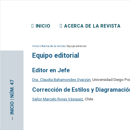
REVISTA CHILENA DE DER
INICIO
ACERCA DE LA REVISTA
CONTACTO
Inicio
|
Acerca de la revista
| Equipo editorial
Equipo editorial
Editor en Jefe
Dra. Claudia Bahamondes Oyarzún
, Universidad Diego Por
INICIO | NÚM. 47
Corrección de Estilos y Diagramació
Señor Marcelo Rojas Vásquez
, Chile
─