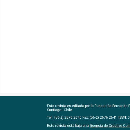
Esta revista es editada por la
Fundación Fernando Fu
Santiago - Chile
Tel.: (56-2) 2676 2640 Fax: (56-2) 2676 2641 |ISSN:
Este revista está bajo una
licencia de Creative Co