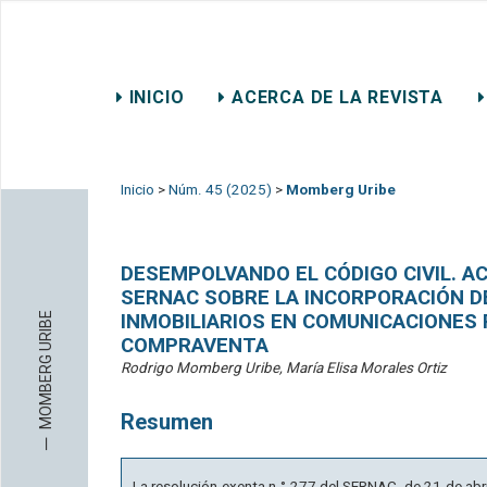
REVISTA CHILENA DE DER
INICIO
ACERCA DE LA REVISTA
CONTACTO
Inicio
>
Núm. 45 (2025)
>
Momberg Uribe
DESEMPOLVANDO EL CÓDIGO CIVIL. A
SERNAC SOBRE LA INCORPORACIÓN D
MOMBERG URIBE
INMOBILIARIOS EN COMUNICACIONES 
COMPRAVENTA
Rodrigo Momberg Uribe, María Elisa Morales Ortiz
Resumen
─
La resolución exenta n.° 277 del SERNAC, de 21 de abr