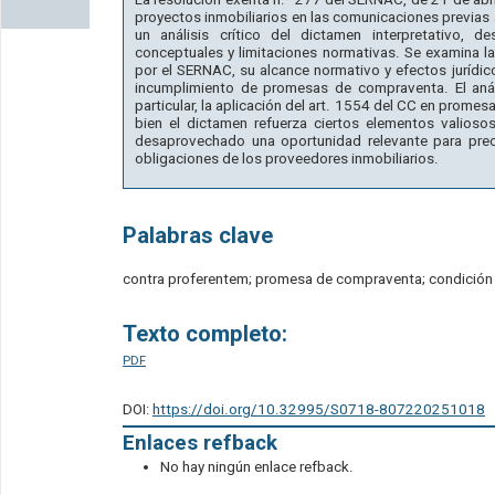
proyectos inmobiliarios en las comunicaciones previas
un análisis crítico del dictamen interpretativo,
conceptuales y limitaciones normativas. Se examina la 
por el SERNAC, su alcance normativo y efectos jurídic
incumplimiento de promesas de compraventa. El anál
particular, la aplicación del art. 1554 del CC en prome
bien el dictamen refuerza ciertos elementos valioso
desaprovechado una oportunidad relevante para precis
obligaciones de los proveedores inmobiliarios.
Palabras clave
contra proferentem; promesa de compraventa; condición
Texto completo:
PDF
DOI:
https://doi.org/10.32995/S0718-807220251018
Enlaces refback
No hay ningún enlace refback.