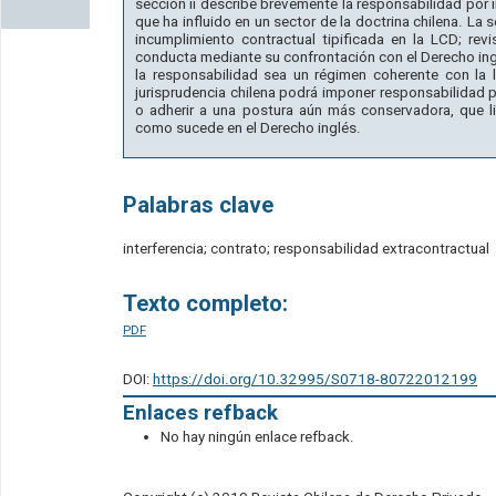
sección ii describe brevemente la responsabilidad por 
que ha influido en un sector de la doctrina chilena. La se
incumplimiento contractual tipificada en la LCD; rev
conducta mediante su confrontación con el Derecho inglé
la responsabilidad sea un régimen coherente con la l
jurisprudencia chilena podrá imponer responsabilidad p
o adherir a una postura aún más conservadora, que li
como sucede en el Derecho inglés.
Palabras clave
interferencia; contrato; responsabilidad extracontractual
Texto completo:
PDF
DOI:
https://doi.org/10.32995/S0718-80722012199
Enlaces refback
No hay ningún enlace refback.