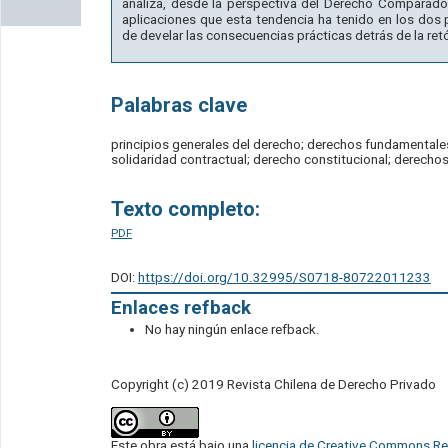
analiza, desde la perspectiva del Derecho Comparado,
aplicaciones que esta tendencia ha tenido en los dos 
de develar las consecuencias prácticas detrás de la retó
Palabras clave
principios generales del derecho; derechos fundamentales;
solidaridad contractual; derecho constitucional; derech
Texto completo:
PDF
DOI:
https://doi.org/10.32995/S0718-80722011233
Enlaces refback
No hay ningún enlace refback.
Copyright (c) 2019 Revista Chilena de Derecho Privado
Este obra está bajo una
licencia de Creative Commons Re