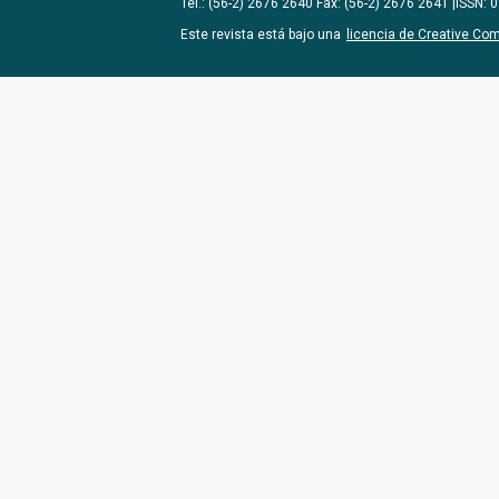
Tel.: (56-2) 2676 2640 Fax: (56-2) 2676 2641 |ISSN:
Este revista está bajo una
licencia de Creative Co