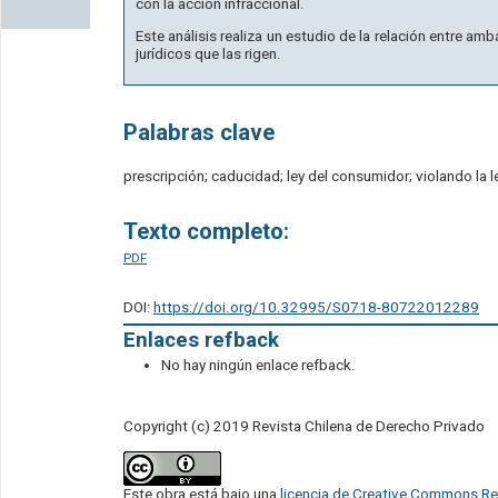
con la acción infraccional.
Este análisis realiza un estudio de la relación entre amb
jurídicos que las rigen.
Palabras clave
prescripción; caducidad; ley del consumidor; violando la l
Texto completo:
PDF
DOI:
https://doi.org/10.32995/S0718-80722012289
Enlaces refback
No hay ningún enlace refback.
Copyright (c) 2019 Revista Chilena de Derecho Privado
Este obra está bajo una
licencia de Creative Commons Re