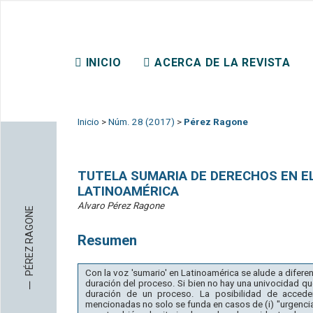
REVISTA CHILENA DE DER
INICIO
ACERCA DE LA REVISTA
CONTACTO
Inicio
>
Núm. 28 (2017)
>
Pérez Ragone
TUTELA SUMARIA DE DERECHOS EN EL 
LATINOAMÉRICA
Alvaro Pérez Ragone
PÉREZ RAGONE
Resumen
Con la voz 'sumario' en Latinoamérica se alude a diferen
─
duración del proceso. Si bien no hay una univocidad que 
duración de un proceso. La posibilidad de accede
mencionadas no solo se funda en casos de (i) "urgencia"