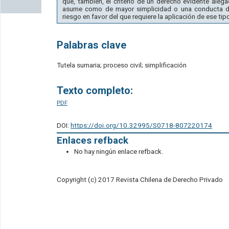
que, también, el criterio de un derecho evidente ale
asume como de mayor simplicidad o una conducta det
riesgo en favor del que requiere la aplicación de ese ti
Palabras clave
Tutela sumaria; proceso civil; simplificación
Texto completo:
PDF
DOI:
https://doi.org/10.32995/S0718-807220174
Enlaces refback
No hay ningún enlace refback.
Copyright (c) 2017 Revista Chilena de Derecho Privado