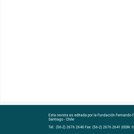
Esta revista es editada por la
Fundación Fernando Fu
Santiago - Chile
Tel.: (56-2) 2676 2640 Fax: (56-2) 2676 2641 |ISSN: