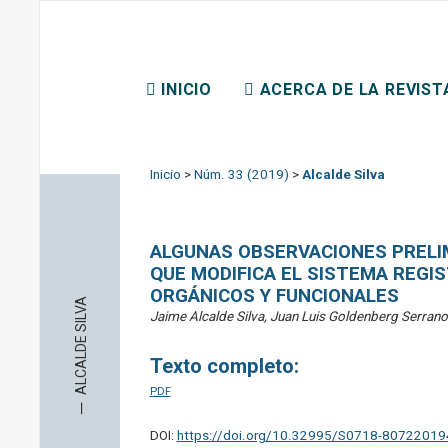
REVISTA CHILENA DE D
INICIO
ACERCA DE LA REVIST
CONTACTO
Inicio
>
Núm. 33 (2019)
>
Alcalde Silva
ALGUNAS OBSERVACIONES PRELI
QUE MODIFICA EL SISTEMA REGI
ORGÁNICOS Y FUNCIONALES
ALCALDE SILVA
Jaime Alcalde Silva, Juan Luis Goldenberg Serrano
Texto completo:
PDF
─
DOI:
https://doi.org/10.32995/S0718-8072201