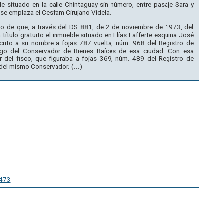
ble situado en la calle Chintaguay sin número, entre pasaje Sara y
se emplaza el Cesfam Cirujano Videla.
o de que, a través del DS 881, de 2 de noviembre de 1973, del
 título gratuito el inmueble situado en Elías Lafferte esquina José
scrito a su nombre a fojas 787 vuelta, núm. 968 del Registro de
rgo del Conservador de Bienes Raíces de esa ciudad. Con esa
or del fisco, que figuraba a fojas 369, núm. 489 del Registro de
del mismo Conservador. (...)
0473