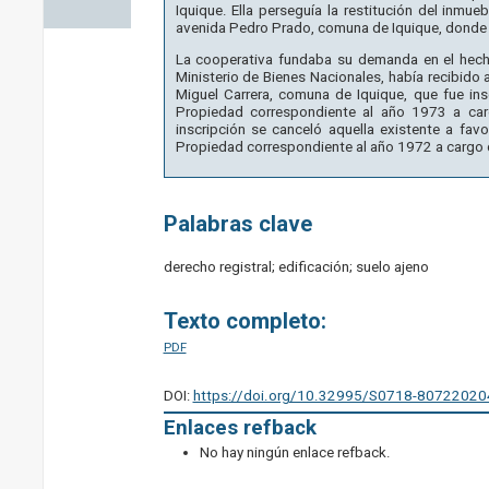
Iquique. Ella perseguía la restitución del inmue
avenida Pedro Prado, comuna de Iquique, donde 
La cooperativa fundaba su demanda en el hech
Ministerio de Bienes Nacionales, había recibido a
Miguel Carrera, comuna de Iquique, que fue in
Propiedad correspondiente al año 1973 a ca
inscripción se canceló aquella existente a fav
Propiedad correspondiente al año 1972 a cargo 
Palabras clave
derecho registral; edificación; suelo ajeno
Texto completo:
PDF
DOI:
https://doi.org/10.32995/S0718-8072202
Enlaces refback
No hay ningún enlace refback.