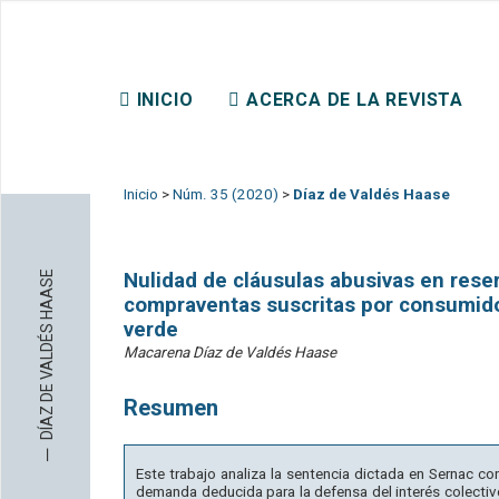
REVISTA CHILENA DE DER
INICIO
ACERCA DE LA REVISTA
CONTACTO
Inicio
>
Núm. 35 (2020)
>
Díaz de Valdés Haase
DÍAZ DE VALDÉS HAASE
Nulidad de cláusulas abusivas en res
compraventas suscritas por consumido
verde
Macarena Díaz de Valdés Haase
Resumen
─
Este trabajo analiza la sentencia dictada en Sernac c
demanda deducida para la defensa del interés colectiv