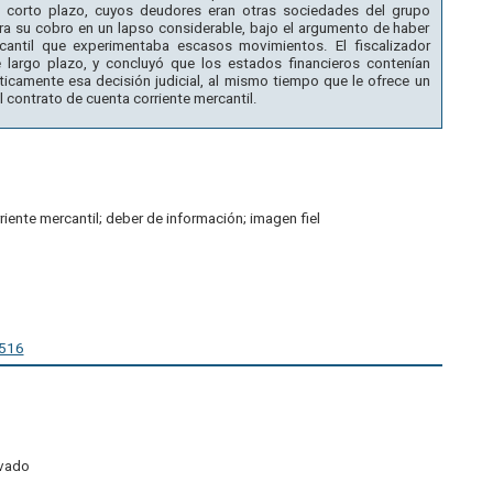
de corto plazo, cuyos deudores eran otras sociedades del grupo
a su cobro en un lapso considerable, bajo el argumento de haber
cantil que experimentaba escasos movimientos. El fiscalizador
 largo plazo, y concluyó que los estados financieros contenían
ríticamente esa decisión judicial, al mismo tiempo que le ofrece un
l contrato de cuenta corriente mercantil.
ente mercantil; deber de información; imagen fiel
0516
ivado