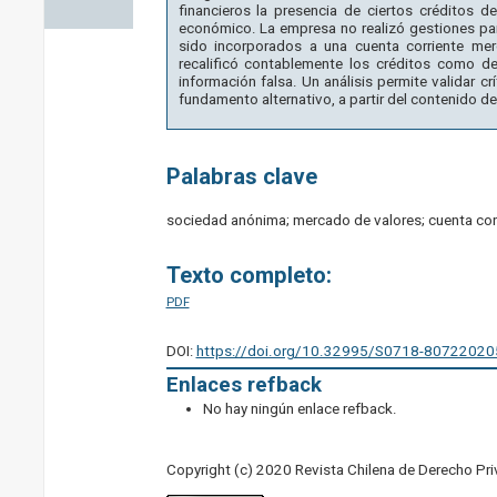
financieros la presencia de ciertos créditos 
económico. La empresa no realizó gestiones par
sido incorporados a una cuenta corriente mer
recalificó contablemente los créditos como de
información falsa. Un análisis permite validar c
fundamento alternativo, a partir del contenido de
Palabras clave
sociedad anónima; mercado de valores; cuenta corri
Texto completo:
PDF
DOI:
https://doi.org/10.32995/S0718-8072202
Enlaces refback
No hay ningún enlace refback.
Copyright (c) 2020 Revista Chilena de Derecho Pr