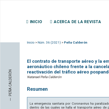
REVISTA CHILENA DE DER
INICIO
ACERCA DE LA REVISTA
CONTACTO
Inicio
>
Núm. 36 (2021)
>
Peña Calderón
El contrato de transporte aéreo y la e
aeronáutico chileno frente a la cancela
PEÑA CALDERÓN
reactivación del tráfico aéreo pospan
Natanael Peña Calderón
Resumen
─
La emergencia sanitaria por Coronavirus ha paralizad
dentro de las cuales se halla el transporte aéreo de