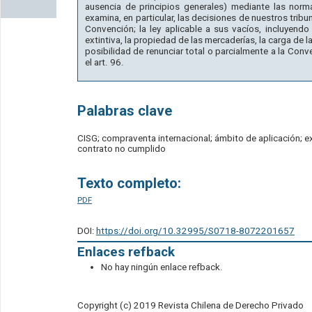
ausencia de principios generales) mediante las norma
examina, en particular, las decisiones de nuestros tribun
Convención; la ley aplicable a sus vacíos, incluyendo 
extintiva, la propiedad de las mercaderías, la carga de 
posibilidad de renunciar total o parcialmente a la Conv
el art. 96.
Palabras clave
CISG; compraventa internacional; ámbito de aplicación; ex
contrato no cumplido
Texto completo:
PDF
DOI:
https://doi.org/10.32995/S0718-8072201657
Enlaces refback
No hay ningún enlace refback.
Copyright (c) 2019 Revista Chilena de Derecho Privado