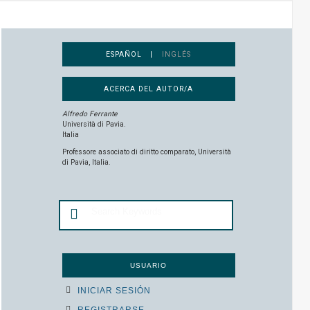
ESPAÑOL |
INGLÉS
ACERCA DEL AUTOR/A
Alfredo Ferrante
Università di Pavia.
Italia
Professore associato di diritto comparato, Università
di Pavia, Italia.
USUARIO
INICIAR SESIÓN
REGISTRARSE