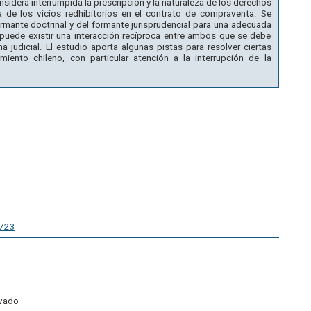
nsidera interrumpida la prescripción y la naturaleza de los derechos
a de los vicios redhibitorios en el contrato de compraventa. Se
ormante doctrinal y del formante jurisprudencial para una adecuada
puede existir una interacción recíproca entre ambos que se debe
a judicial. El estudio aporta algunas pistas para resolver ciertas
iento chileno, con particular atención a la interrupción de la
4723
ivado