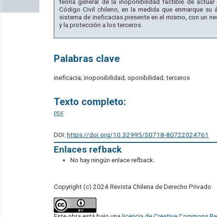
teoría general de la inoponibilidad factible de act
Código Civil chileno, en la medida que enmarque su 
sistema de ineficacias presente en el mismo, con un nec
y la protección a los terceros.
Palabras clave
ineficacia; inoponibilidad; oponibilidad; terceros
Texto completo:
PDF
DOI:
https://doi.org/10.32995/S0718-80722024761
Enlaces refback
No hay ningún enlace refback.
Copyright (c) 2024 Revista Chilena de Derecho Privado
Este obra está bajo una
licencia de Creative Commons Re