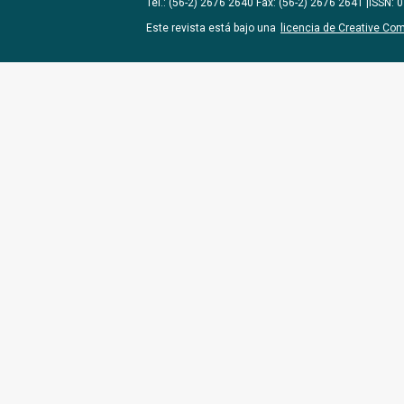
Tel.: (56-2) 2676 2640 Fax: (56-2) 2676 2641 |ISSN:
Este revista está bajo una
licencia de Creative Co