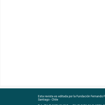
Esta revista es editada por la
Fundación Fernando Fu
Santiago - Chile