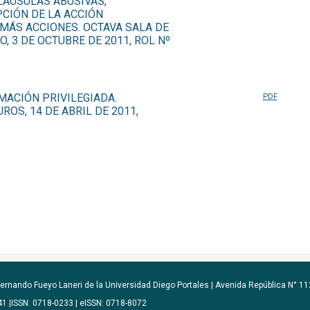
LÁUSULAS ABUSIVAS,
CIÓN DE LA ACCIÓN
MÁS ACCIONES. OCTAVA SALA DE
, 3 DE OCTUBRE DE 2011, ROL Nº
MACIÓN PRIVILEGIADA.
PDF
OS, 14 DE ABRIL DE 2011,
ernando Fueyo Laneri de la Universidad Diego Portales |
Avenida República N° 112
641 |ISSN: 0718-0233 | eISSN: 0718-8072