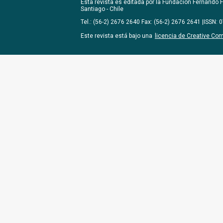
Esta revista es editada por la
Fundación Fernando Fu
Santiago - Chile
Tel.: (56-2) 2676 2640 Fax: (56-2) 2676 2641 |ISSN:
Este revista está bajo una
licencia de Creative Co