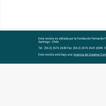
Esta revista es editada por la
Fundación Fernando Fu
Santiago - Chile
Tel.: (56-2) 2676 2640 Fax: (56-2) 2676 2641 |ISSN:
Este revista está bajo una
licencia de Creative Co