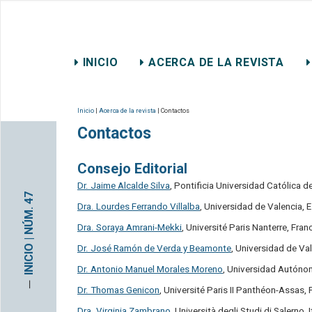
REVISTA CHILENA DE DER
INICIO
ACERCA DE LA REVISTA
CONTACTO
Inicio
|
Acerca de la revista
| Contactos
Contactos
Consejo Editorial
Dr. Jaime Alcalde Silva
, Pontificia Universidad Católica de
INICIO | NÚM. 47
Dra. Lourdes Ferrando Villalba
, Universidad de Valencia, 
Dra. Soraya Amrani-Mekki
, Université Paris Nanterre, Fran
Dr. José Ramón de Verda y Beamonte
, Universidad de Va
Dr. Antonio Manuel Morales Moreno
, Universidad Autóno
─
Dr. Thomas Genicon
, Université Paris II Panthéon-Assas, 
Dra. Virginia Zambrano
, Università degli Studi di Salerno, I