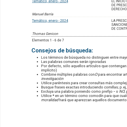
Temático, enero - 2024
EL INICI
DE PRESC
DERECHO
Manuel Barría
Temático, enero - 2024
LA PRESC
SANCIONE
DE CONT
Thomas Genicon
Elementos 1 - 6 de 7
Consejos de búsqueda:
Los términos de búsqueda no distinguen entre may
Las palabras comunes serán ignoradas
Por defecto, sólo aquellos artículos que contengan
implícito)
Combine múltiples palabras con
O
para encontrar art
investigación
Utilice paréntesis para crear consultas más compleja
Busque frases exactas introduciendo comillas; p.ej
Excluya una palabra poniendo como prefijo
-
o
NO
;
Utilice
*
en un término como comodín para que cualqu
moralidad
hará que aparezcan aquellos documentos 