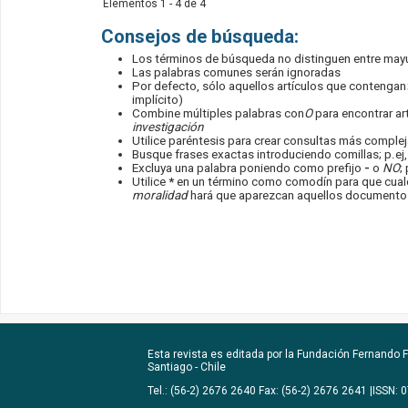
Elementos 1 - 4 de 4
Consejos de búsqueda:
Los términos de búsqueda no distinguen entre may
Las palabras comunes serán ignoradas
Por defecto, sólo aquellos artículos que contengan
implícito)
Combine múltiples palabras con
O
para encontrar art
investigación
Utilice paréntesis para crear consultas más compleja
Busque frases exactas introduciendo comillas; p.ej
Excluya una palabra poniendo como prefijo
-
o
NO
;
Utilice
*
en un término como comodín para que cualqu
moralidad
hará que aparezcan aquellos documentos 
Esta revista es editada por la
Fundación Fernando Fu
Santiago - Chile
Tel.: (56-2) 2676 2640 Fax: (56-2) 2676 2641 |ISSN: