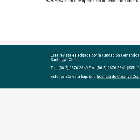
moralidad
hará que aparezcan aquellos documentos 
Esta revista es editada por la
Fundación Fernando Fu
Santiago - Chile
Tel.: (56-2) 2676 2640 Fax: (56-2) 2676 2641 |ISSN:
Este revista está bajo una
licencia de Creative Co