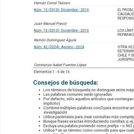
Hernán Corral Talciani
Núm. 15 (2010): Diciembre - 2010
EL PROBL
CAUSALID
RESPONSA
Juan Manuel Prevot
Núm. 15 (2010): Diciembre - 2010
LOS LÍMIT
REPARAC
Ramón Domínguez Águila
Núm. 42 (2024): Agosto - 2024
OTRA VEZ
DETERMI
CHILE Y 
JURISPR
Constanza Isabel Fuentes López
Elementos 1 - 6 de 16
Consejos de búsqueda:
Los términos de búsqueda no distinguen entre may
Las palabras comunes serán ignoradas
Por defecto, sólo aquellos artículos que contengan
implícito)
Combine múltiples palabras con
O
para encontrar art
investigación
Utilice paréntesis para crear consultas más compleja
Busque frases exactas introduciendo comillas; p.ej
Excluya una palabra poniendo como prefijo
-
o
NO
;
Utilice
*
en un término como comodín para que cualqu