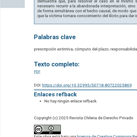
demuestra que, para resolver el caso en el mismo se
necesario recurrir a la abandonada interpretación, si
de forma simultánea con el hecho causal, de modo que l
que la víctima tomara conocimiento del ilícito para dar 
Palabras clave
prescripción extintiva; cómputo del plazo; responsabilid
Texto completo:
PDF
DOI:
https://doi.org/10.32995/S0718-80722025869
Enlaces refback
No hay ningún enlace refback.
Copyright (c) 2025 Revista Chilena de Derecho Privado
Este obra está bajo una
licencia de Creative Commons Re