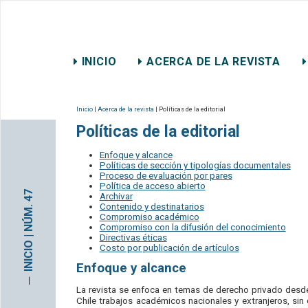
REVISTA CHILENA DE DER
INICIO
ACERCA DE LA REVISTA
CONTACTO
Inicio
|
Acerca de la revista
| Políticas de la editorial
Políticas de la editorial
Enfoque y alcance
Políticas de sección y tipologías documentales
Proceso de evaluación por pares
Política de acceso abierto
INICIO | NÚM. 47
Archivar
Contenido y destinatarios
Compromiso académico
Compromiso con la difusión del conocimiento
Directivas éticas
Costo por publicación de artículos
Enfoque y alcance
─
La revista se enfoca en temas de derecho privado desde
Chile trabajos académicos nacionales y extranjeros, sin 