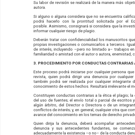
Su labor de revisión se realizará de la manera más objeti
autora.
Si alguno o alguna considera que no se encuentra calific
podrá hacerlo con la prontitud solicitada por el E
posible. Asimismo, consignará si considera que la invest
informar cualquier riesgo de plagio.
Deberán tratar con confidencialidad los manuscritos qu
propias investigaciones o comunicarlos a terceros. Igual
de interés, incluyendo –pero no limitado a– trabajos en
familiaridad o amistad con el autor o autora, enemistad,
3. PROCEDIMIENTO POR CONDUCTAS CONTRARIAS A
Este proceso podrá iniciarse por cualquier persona que
revista, quien podrá dirigir una denuncia por cualquie
también podrá ser realizada por cualquier integrante 
conocimiento de estos hechos. Resultará irrelevante el 
Constituyen conductas contrarias a la ética el plagio; la 
del uso de fuentes; el envío total o parcial de escritos
algún árbitro, del Director o Directora o de un integran
conflictos de interés; y, en general, cualquier otra que c
avance del conocimiento en los temas de derecho privad
Quien dirija la denuncia, deberá acompañar antecedent
denuncia y sus antecedentes fundantes, se comenzará
adecuadamente la existencia –o no– de la conducta den