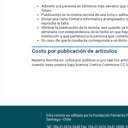
Advertir a la persona en términos más severos que 
futuro.
Publicación en la misma revista de una nota o editoria
Enviar una carta formal e informativa al empleador o
reprocha la falta.
Eliminar la publicación de la revista, aun cuando ya
eliminarla con independencia de la fecha en que hay
institución a que pertenezca la persona que cometió 
En caso de que la conducta corresponda a un ilícito
Costo por publicación de artículos
Nuestra Revista no cobra por publicar ni por leer los ar
cuando sean usados bajo licencia Cretive Commons CC 
Esta revista es editada por la
Fundación Fernando Fu
Santiago - Chile
Tel.: (56-2) 2676 2640 Fax: (56-2) 2676 2641 |ISSN: