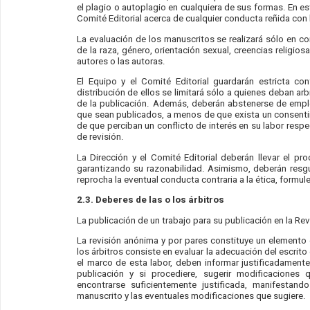
el plagio o autoplagio en cualquiera de sus formas. En est
Comité Editorial acerca de cualquier conducta reñida con l
La evaluación de los manuscritos se realizará sólo en co
de la raza, género, orientación sexual, creencias religios
autores o las autoras.
El Equipo y el Comité Editorial guardarán estricta co
distribución de ellos se limitará sólo a quienes deban ar
de la publicación. Además, deberán abstenerse de empl
que sean publicados, a menos de que exista un consentim
de que perciban un conflicto de interés en su labor respe
de revisión.
La Dirección y el Comité Editorial deberán llevar el p
garantizando su razonabilidad. Asimismo, deberán resgua
reprocha la eventual conducta contraria a la ética, formu
2.3. Deberes de l
as o
los árbitros
La publicación de un trabajo para su publicación en la Rev
La revisión anónima y por pares constituye un elemento 
los árbitros consiste en evaluar la adecuación del escrit
el marco de esta labor, deben informar justificadamente 
publicación y si procediere, sugerir modificaciones
encontrarse suficientemente justificada, manifestan
manuscrito y las eventuales modificaciones que sugiere.