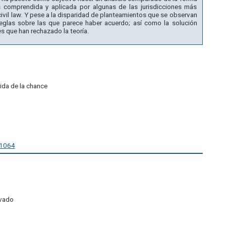
s comprendida y aplicada por algunas de las jurisdicciones más
civil law. Y pese a la disparidad de planteamientos que se observan
reglas sobre las que parece haber acuerdo; así como la solución
nes que han rechazado la teoría.
ida de la chance
61064
ivado