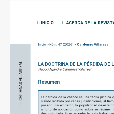
REVISTA CHILENA DE D
INICIO
ACERCA DE LA REVIST
CONTACTO
Inicio
>
Núm. 47 (2026)
>
Cardenas Villarreal
CARDENAS VILLARREAL
LA DOCTRINA DE LA PÉRDIDA DE
Hugo Alejandro Cardenas Villarreal
Resumen
La pérdida de la chance es una teoría jurídica 
siendo recibida por varias jurisdicciones, al tie
─
pasado. Sin embargo, la popularidad de esta noc
ámbito de aplicación como sobre su régimen ju
descontrolada. En este contexto, este trabajo s