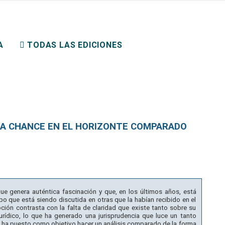
ERECHO PRIVADO
A
TODAS LAS EDICIONES
 LA CHANCE EN EL HORIZONTE COMPARADO
que genera auténtica fascinación y que, en los últimos años, está
mpo que está siendo discutida en otras que la habían recibido en el
ión contrasta con la falta de claridad que existe tanto sobre su
rídico, lo que ha generado una jurisprudencia que luce un tanto
e ha puesto como objetivo hacer un análisis comparado de la forma