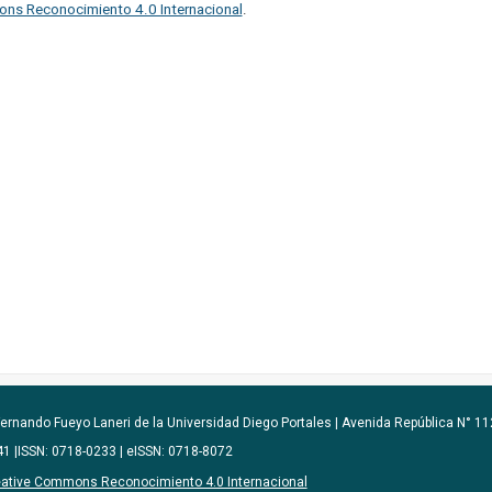
ons Reconocimiento 4.0 Internacional
.
ernando Fueyo Laneri de la Universidad Diego Portales |
Avenida República N° 112
641 |ISSN: 0718-0233 | eISSN: 0718-8072
reative Commons Reconocimiento 4.0 Internacional