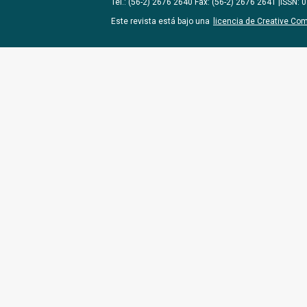
Tel.: (56-2) 2676 2640 Fax: (56-2) 2676 2641 |ISSN:
Este revista está bajo una
licencia de Creative Co