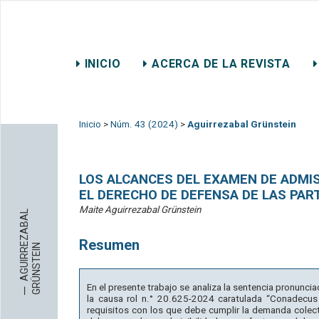
REVISTA CHILENA DE DER
INICIO
ACERCA DE LA REVISTA
CONTACTO
Inicio
>
Núm. 43 (2024)
>
Aguirrezabal Grünstein
LOS ALCANCES DEL EXAMEN DE ADMIS
EL DERECHO DE DEFENSA DE LAS PAR
Maite Aguirrezabal Grünstein
A
G
U
I
R
R
Z
A
B
A
L
G
R
Ü
N
S
T
E
I
Resumen
E
N
─
En el presente trabajo se analiza la sentencia pronunc
la causa rol n.° 20.625-2024 caratulada “Conadecus
requisitos con los que debe cumplir la demanda colect