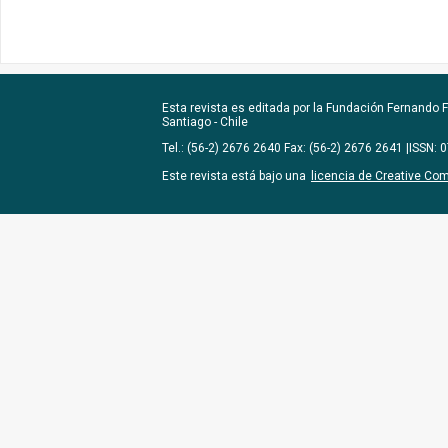
Esta revista es editada por la
Fundación Fernando Fu
Santiago - Chile
Tel.: (56-2) 2676 2640 Fax: (56-2) 2676 2641 |ISSN:
Este revista está bajo una
licencia de Creative Co